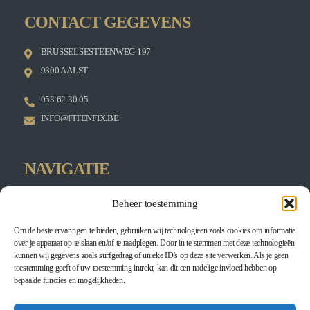
CONTACT GEGEVENS
BRUSSELSESTEENWEG 197
9300 AALST
053 62 30 05
INFO@FITENFIX.BE
NAVIGATIE
HOME
Beheer toestemming
KINESITHERAPIE
Om de beste ervaringen te bieden, gebruiken wij technologieën zoals cookies om informatie
EGYM
over je apparaat op te slaan en/of te raadplegen. Door in te stemmen met deze technologieën
PERSONAL TRAINING
kunnen wij gegevens zoals surfgedrag of unieke ID's op deze site verwerken. Als je geen
toestemming geeft of uw toestemming intrekt, kan dit een nadelige invloed hebben op
WINBACK
bepaalde functies en mogelijkheden.
DIEET - VOEDINGSADVIES