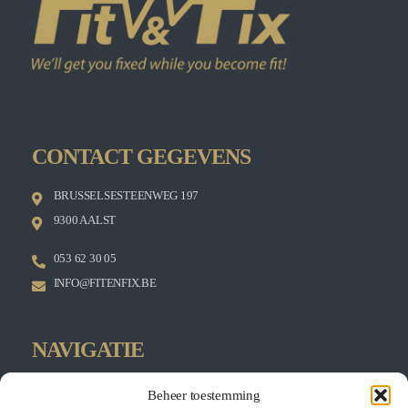
CONTACT GEGEVENS
BRUSSELSESTEENWEG 197
9300 AALST
053 62 30 05
INFO@FITENFIX.BE
NAVIGATIE
HOME
Beheer toestemming