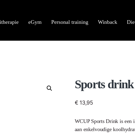
itherapie
eGym
Personal training
Winback
Die
Sports drin
€
13,95
WCUP Sports Drink is een iso
aan enkelvoudige koolhydrat