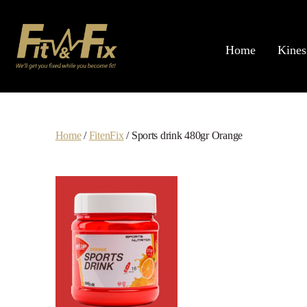
Home
Kines
Home
/
FitenFix
/ Sports drink 480gr Orange