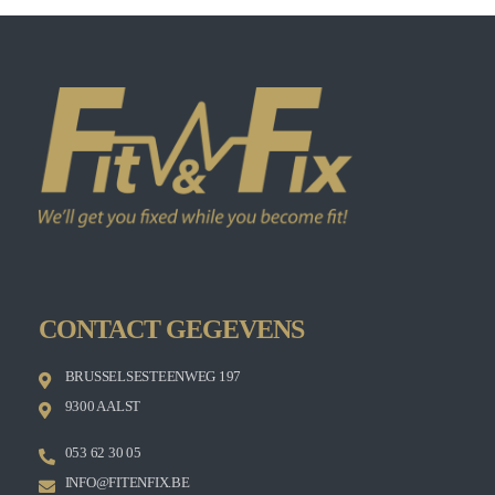
CONTACT GEGEVENS
BRUSSELSESTEENWEG 197
9300 AALST
053 62 30 05
INFO@FITENFIX.BE