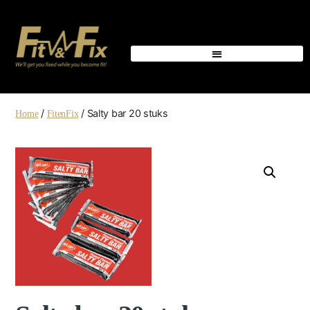
/
/ Salty bar 20 stuks
Home
FitenFix