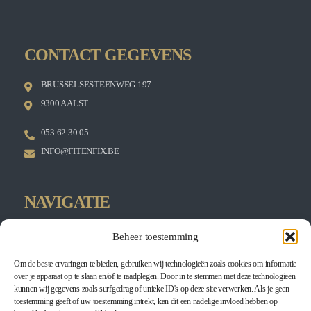
CONTACT GEGEVENS
BRUSSELSESTEENWEG 197
9300 AALST
053 62 30 05
INFO@FITENFIX.BE
NAVIGATIE
HOME
Beheer toestemming
KINESITHERAPIE
Om de beste ervaringen te bieden, gebruiken wij technologieën zoals cookies om informatie
EGYM
over je apparaat op te slaan en/of te raadplegen. Door in te stemmen met deze technologieën
PERSONAL TRAINING
kunnen wij gegevens zoals surfgedrag of unieke ID's op deze site verwerken. Als je geen
toestemming geeft of uw toestemming intrekt, kan dit een nadelige invloed hebben op
WINBACK